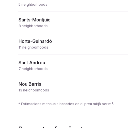
5
neighborhoods
Sants-Montjuïc
8
neighborhoods
Horta-Guinardó
11
neighborhoods
Sant Andreu
7
neighborhoods
Nou Barris
13
neighborhoods
* Estimacions mensuals basades en el preu mitjà per m².