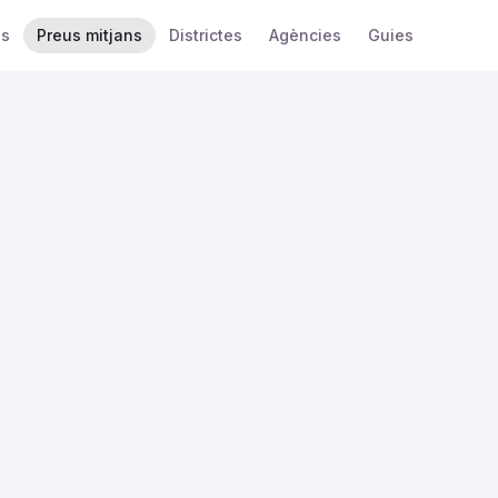
is
Preus mitjans
Districtes
Agències
Guies