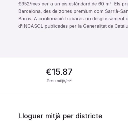
€952/mes per a un pis estàndard de 60 m². Els preu
Barcelona, des de zones premium com Sarrià-Sant 
Barris. A continuació trobaràs un desglossament co
d'INCASOL publicades per la Generalitat de Catal
€
15.87
Preu mitjà/m²
Lloguer mitjà per districte