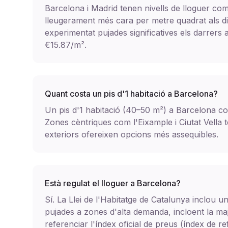
Barcelona i Madrid tenen nivells de lloguer com
lleugerament més cara per metre quadrat als di
experimentat pujades significatives els darrers
€15.87/m².
Quant costa un pis d'1 habitació a Barcelona?
Un pis d'1 habitació (40–50 m²) a Barcelona cos
Zones cèntriques com l'Eixample i Ciutat Vella t
exteriors ofereixen opcions més assequibles.
Està regulat el lloguer a Barcelona?
Sí. La Llei de l'Habitatge de Catalunya inclou un
pujades a zones d'alta demanda, incloent la maj
referenciar l'índex oficial de preus (índex de r