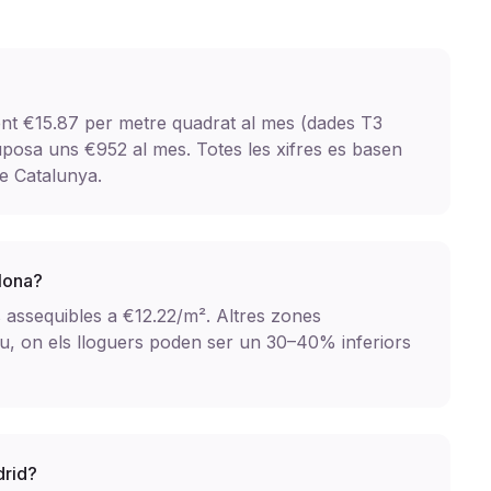
ent €15.87 per metre quadrat al mes (dades T3
uposa uns €952 al mes. Totes les xifres es basen
de Catalunya.
elona?
s assequibles a €12.22/m². Altres zones
, on els lloguers poden ser un 30–40% inferiors
drid?