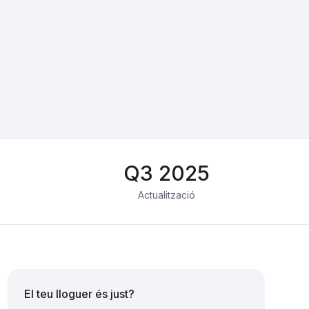
Q
3
2025
Actualització
El teu lloguer és just?