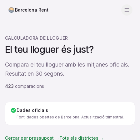
Barcelona Rent
Men
Calculadora
CALCULADORA DE LLOGUER
Barris
El teu lloguer és just?
Preus mitjans
Compara el teu lloguer amb les mitjanes oficials.
Districtes
Resultat en 30 segons.
423
Agències
comparacions
Guies
Dades oficials
Font: dades obertes de Barcelona. Actualització trimestral.
Cercar per pressupost →
Tots els districtes →