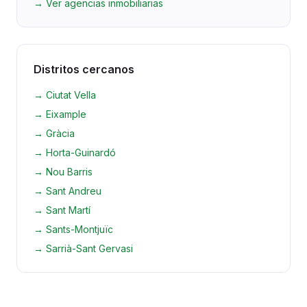
→
Ver agencias inmobiliarias
Distritos cercanos
→
Ciutat Vella
→
Eixample
→
Gràcia
→
Horta-Guinardó
→
Nou Barris
→
Sant Andreu
→
Sant Martí
→
Sants-Montjuïc
→
Sarrià-Sant Gervasi