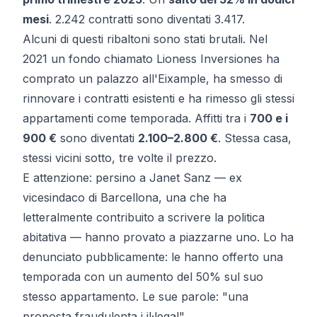
mesi
. 2.242 contratti sono diventati 3.417.
Alcuni di questi ribaltoni sono stati brutali. Nel
2021 un fondo chiamato Lioness Inversiones ha
comprato un palazzo all'Eixample,
ha smesso di
rinnovare i contratti esistenti
e ha rimesso gli stessi
appartamenti come temporada. Affitti tra i
700 e i
900 €
sono diventati
2.100–2.800 €
. Stessa casa,
stessi vicini sotto, tre volte il prezzo.
E attenzione: persino a Janet Sanz — ex
vicesindaco di Barcellona, una che ha
letteralmente contribuito a scrivere la politica
abitativa — hanno provato a piazzarne uno.
Lo ha
denunciato pubblicamente
: le hanno offerto una
temporada con un aumento del 50% sul suo
stesso appartamento. Le sue parole:
"una
proposta fraudulenta i il·legal"
.