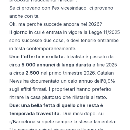
Se ci provano con l'ex vicesindaco, ci provano
anche con te.
Ok, ma perché succede ancora nel 2026?
Il giorno in cui è entrata in vigore la Legge 11/2025
sono successe due cose, e devi tenerle entrambe
in testa contemporaneamente.
Una: l'offerta è crollata.
Idealista è passato da
circa
5.000 annunci di lunga durata
a fine 2025
a circa
2.500
nel primo trimestre 2026. Catalan
News ha documentato un
calo annuo dell'8,9%
sugli affitti firmati
. I proprietari hanno preferito
ritirare la casa piuttosto che rilistarla al tetto.
Due: una bella fetta di quello che resta è
temporada travestita.
Due mesi dopo, su
r/Barcelona si ripete sempre la stessa lamentela:
"Jo segueixo veient pisos com a lloguer de