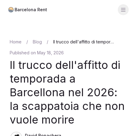
Barcelona Rent
Men
Calcolatore
Home
/
Blog
/
Il trucco dell'affitto di temporada a Barcellona nel 2026: la scappatoia che non vuole morire
Quartieri
Published on
May 18, 2026
Prezzi medi
Il trucco dell'affitto di
Distretti
temporada a
Agenzie
Barcellona nel 2026:
Guide
la scappatoia che non
vuole morire
David Bonachera