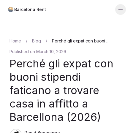
Barcelona Rent
Men
Calcolatore
Home
/
Blog
/
Perché gli expat con buoni stipendi faticano a trovare casa in affitto a Barcellona (2026)
Quartieri
Published on
March 10, 2026
Prezzi medi
Perché gli expat con
Distretti
buoni stipendi
Agenzie
faticano a trovare
Guide
casa in affitto a
Barcellona (2026)
David Bonachera