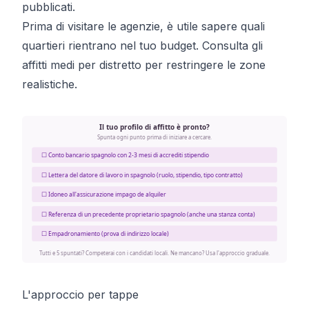
pubblicati.
Prima di visitare le agenzie, è utile sapere quali
quartieri rientrano nel tuo budget.
Consulta gli
affitti medi per distretto
per restringere le zone
realistiche.
Il tuo profilo di affitto è pronto?
Spunta ogni punto prima di iniziare a cercare.
☐ Conto bancario spagnolo con 2-3 mesi di accrediti stipendio
☐ Lettera del datore di lavoro in spagnolo (ruolo, stipendio, tipo contratto)
☐ Idoneo all'assicurazione impago de alquiler
☐ Referenza di un precedente proprietario spagnolo (anche una stanza conta)
☐ Empadronamiento (prova di indirizzo locale)
Tutti e 5 spuntati? Competerai con i candidati locali. Ne mancano? Usa l'approccio graduale.
L'approccio per tappe